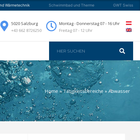
und Wärmetechnik
Schwimmbad und Therme
GWT Swiss
ADS
KONTAKT
5020 Salzburg
Montag - Donnerstag 07 - 16 Uhr
+43 662 8726250
Freitag 07 - 12 Uhr
Home
»
Tätigkeitsbereiche
»
Abwasser