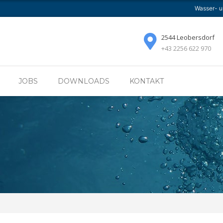
Wasser- 
HMEN
TÄTIGKEITSBEREICHE
JOBS
DOWNLO
2544 Leobersdorf
+43 2256 622 970
JOBS
DOWNLOADS
KONTAKT