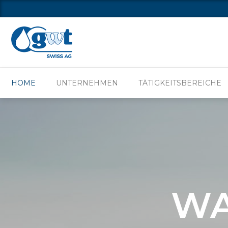
HOME
UNTERN
HOME
UNTERNEHMEN
TÄTIGKEITSBEREICHE
WA