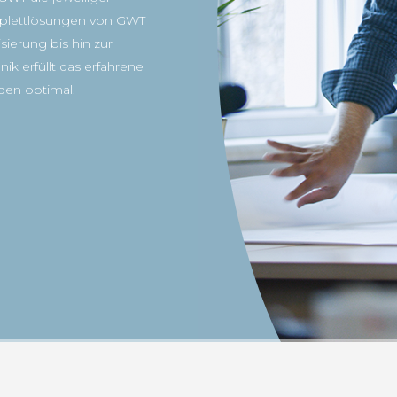
mplettlösungen von GWT
ierung bis hin zur
k erfüllt das erfahrene
den optimal.