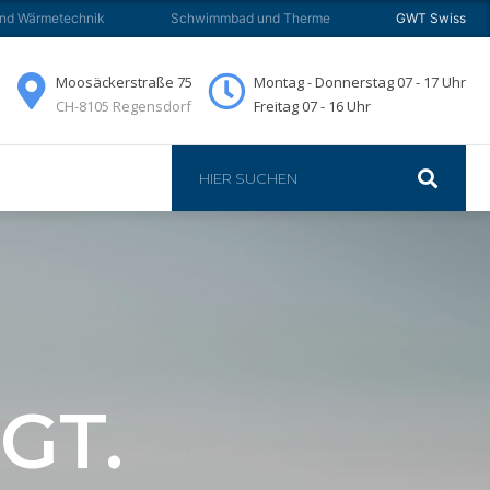
und Wärmetechnik
Schwimmbad und Therme
GWT Swiss
ADS
KONTAKT
Moosäckerstraße 75
Montag - Donnerstag 07 - 17 Uhr
CH-8105 Regensdorf
Freitag 07 - 16 Uhr
GT.