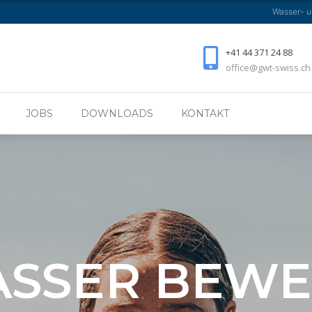
Wasser- 
EHMEN
TÄTIGKEITSBEREICHE
JOBS
DOWNLO
+41 44 371 24 88
office@gwt-swiss.ch
JOBS
DOWNLOADS
KONTAKT
SSER BEWE