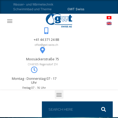
Wasser- und Wärmetechnik
Schwimmbad und Therme
GWT Swiss
+41 44 371 24 88
office@gwt-swiss.ch
Moosäckerstraße 75
CH-8105 Regensdorf ZH
Montag - Donnerstag 07 - 17
Uhr
Freitag 07 - 16 Uhr