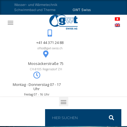
Wasser- und Wärmetechnik
Schwimmbad und Therme
GWT Swiss
+41 44 371 24 88
office@gwt-swiss.ch
Moosäckerstraße 75
CH-8105 Regensdorf ZH
Montag - Donnerstag 07 - 17
Uhr
Freitag 07 - 16 Uhr