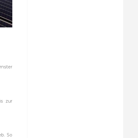
nster
s zur
eb. So