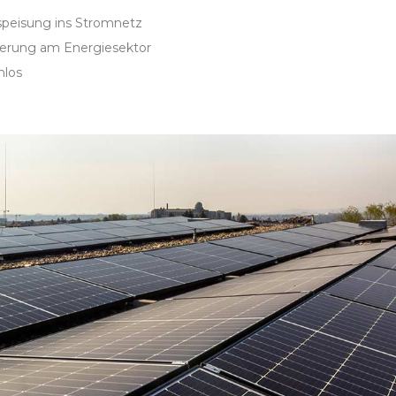
speisung ins Stromnetz
erung am Energiesektor
nlos