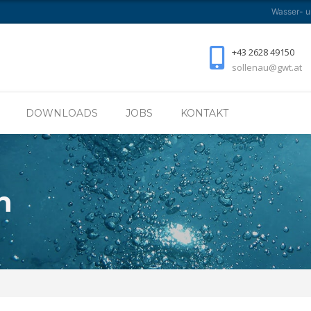
Wasser- 
NEHMEN
TÄTIGKEITSBEREICHE
DOWNLOADS
+43 2628 49150
sollenau@gwt.at
DOWNLOADS
JOBS
KONTAKT
n