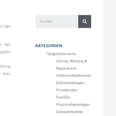
en der
en der
KATEGORIEN
gigen
Tätigkeitsbereiche
Service, Wartung &
ahlung
Reparaturen
e über
Schwimmbadtechnik
& Beckenanlagen
Privatbecken
Pool2Go
Photovoltaikanlagen
Gebäudetechnik