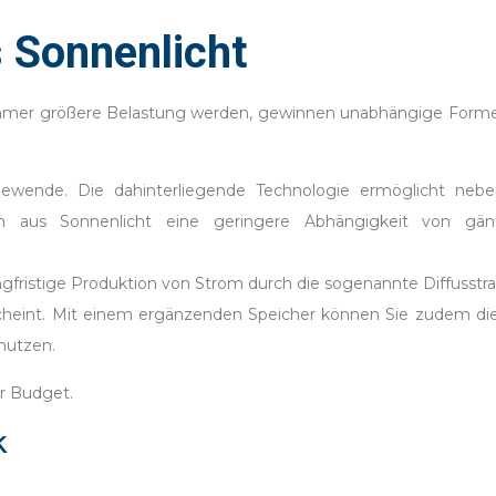
 Sonnenlicht
 immer größere Belastung werden, gewinnen unabhängige Form
giewende. Die dahinterliegende Technologie ermöglicht neb
om aus Sonnenlicht eine geringere Abhängigkeit von gän
ngfristige Produktion von Strom durch die sogenannte Diffusstr
 scheint. Mit einem ergänzenden Speicher können Sie zudem di
nutzen.
hr Budget.
k