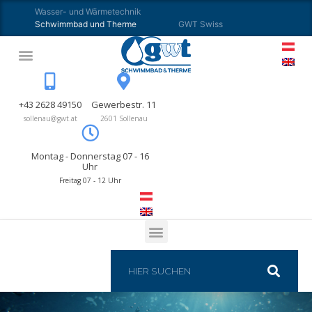
Wasser- und Wärmetechnik
Schwimmbad und Therme
GWT Swiss
+43 2628 49150
Gewerbestr. 11
sollenau@gwt.at
2601 Sollenau
Montag - Donnerstag 07 - 16
Uhr
Freitag 07 - 12 Uhr