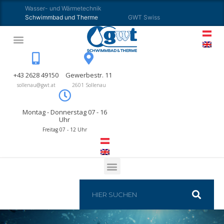
Wasser- und Wärmetechnik
Schwimmbad und Therme
GWT Swiss
+43 2628 49150
Gewerbestr. 11
sollenau@gwt.at
2601 Sollenau
Montag - Donnerstag 07 - 16
Uhr
Freitag 07 - 12 Uhr