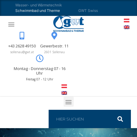
Wasser- und Wärmetechnik
Schwimmbad und Therme
GWT Swiss
+43 2628 49150
Gewerbestr. 11
sollenau@gwt.at
2601 Sollenau
Montag - Donnerstag 07 - 16
Uhr
Freitag 07 - 12 Uhr