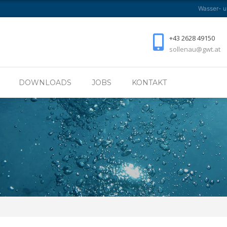
Wasser- 
NEHMEN
TÄTIGKEITSBEREICHE
DOWNLOADS
+43 2628 49150
sollenau@gwt.at
DOWNLOADS
JOBS
KONTAKT